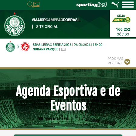
|
SITE OFICIAL
166.252
SÓCIOS
BRASILEIRÃO SÉRIE A 2026
|
09/08/2026
|
16H00
X
NUBANK PARQUE
|
PRÓXIMAS
PARTIDAS
Agenda Esportiva e de
Eventos