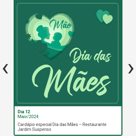
‹
›
Dia 12
Dia
Maio/2024
Ma
Cardápio especial Dia das Mães – Restaurante
[FU
Jardim Suspenso