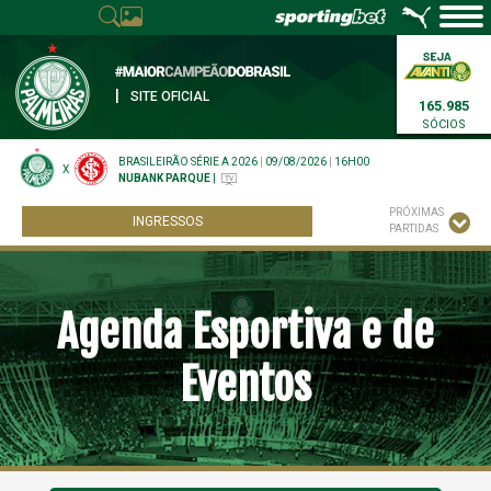
|
SITE OFICIAL
165.985
SÓCIOS
BRASILEIRÃO SÉRIE A 2026
|
09/08/2026
|
16H00
X
NUBANK PARQUE
|
PRÓXIMAS
INGRESSOS
PARTIDAS
Agenda Esportiva e de
Eventos