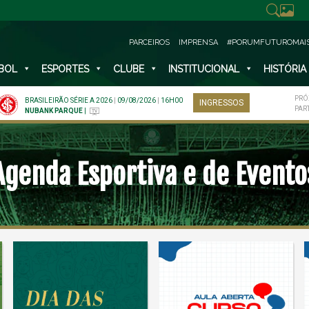
PARCEIROS
IMPRENSA
#PORUMFUTUROMAI
BOL
ESPORTES
CLUBE
INSTITUCIONAL
HISTÓRIA
PRÓ
BRASILEIRÃO SÉRIE A 2026
|
09/08/2026
|
16H00
INGRESSOS
PAR
NUBANK PARQUE
|
Agenda Esportiva e de Evento