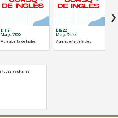
›
Dia 21
Dia 22
Dia
Março/2023
Março/2023
Mar
Aula aberta de Inglês
Aula aberta de Inglês
Aul
e todas as últimas