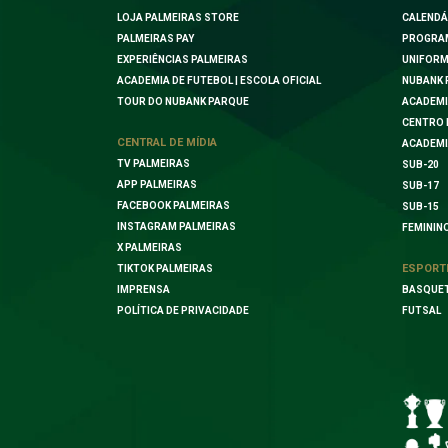
LOJA PALMEIRAS STORE
CALENDÁ
PALMEIRAS PAY
PROGRA
EXPERIÊNCIAS PALMEIRAS
UNIFORM
ACADEMIA DE FUTEBOL | ESCOLA OFICIAL
NUBANK 
TOUR DO NUBANK PARQUE
ACADEMI
CENTRO 
CENTRAL DE MÍDIA
ACADEMI
TV PALMEIRAS
SUB-20
APP PALMEIRAS
SUB-17
FACEBOOK PALMEIRAS
SUB-15
INSTAGRAM PALMEIRAS
FEMININ
X PALMEIRAS
ESPORT
TIKTOK PALMEIRAS
IMPRENSA
BASQUE
POLÍTICA DE PRIVACIDADE
FUTSAL