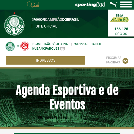
|
SITE OFICIAL
166.128
SÓCIOS
BRASILEIRÃO SÉRIE A 2026
|
09/08/2026
|
16H00
X
NUBANK PARQUE
|
PRÓXIMAS
INGRESSOS
PARTIDAS
Agenda Esportiva e de
Eventos