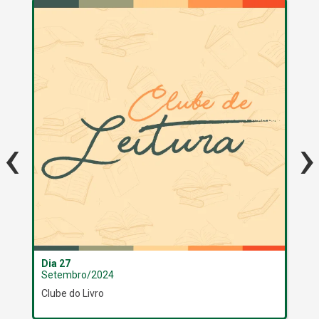
‹
›
Dia 27
Dia
Setembro/2024
Se
Clube do Livro
Jor