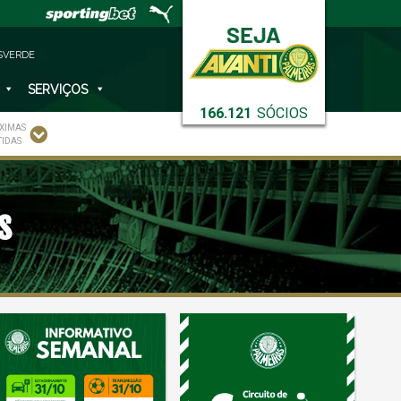
SVERDE
SERVIÇOS
166.121
SÓCIOS
XIMAS
TIDAS
s