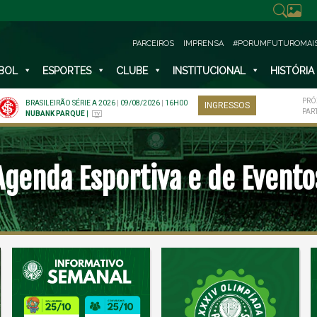
PARCEIROS
IMPRENSA
#PORUMFUTUROMAI
BOL
ESPORTES
CLUBE
INSTITUCIONAL
HISTÓRIA
PRÓ
BRASILEIRÃO SÉRIE A 2026
|
09/08/2026
|
16H00
INGRESSOS
PAR
NUBANK PARQUE
|
Agenda Esportiva e de Evento