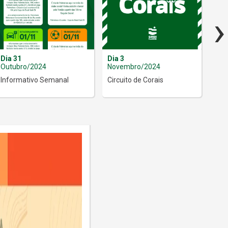
›
Dia 31
Dia 3
Dia
Outubro/2024
Novembro/2024
Nov
Informativo Semanal
Circuito de Corais
Mús