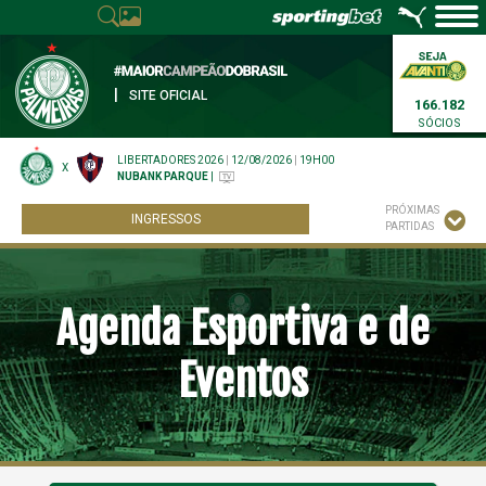
|
SITE OFICIAL
166.182
SÓCIOS
LIBERTADORES 2026
|
12/08/2026
|
19H00
X
NUBANK PARQUE
|
PRÓXIMAS
INGRESSOS
PARTIDAS
Agenda Esportiva e de
Eventos