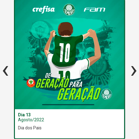
‹
›
Dia 13
Dia
Agosto/2022
Ag
Dia dos Pais
Alm