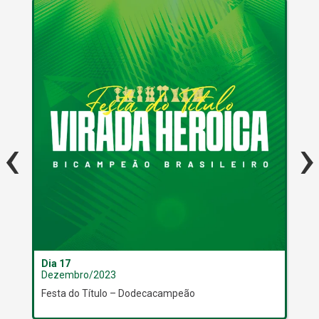
‹
›
Dia 17
Dia
Dezembro/2023
De
Festa do Título – Dodecacampeão
Mis