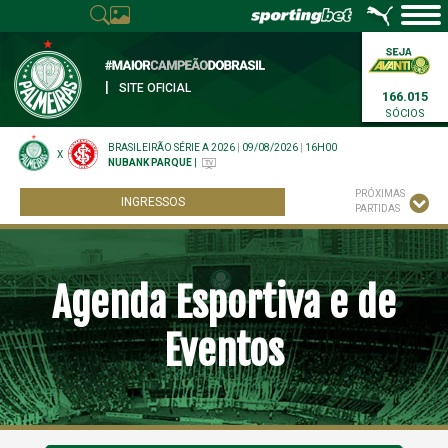
|
SITE OFICIAL
166.015
SÓCIOS
BRASILEIRÃO SÉRIE A 2026
|
09/08/2026
|
16H00
X
NUBANK PARQUE
|
PRÓXIMAS
INGRESSOS
PARTIDAS
Agenda Esportiva e de
Eventos