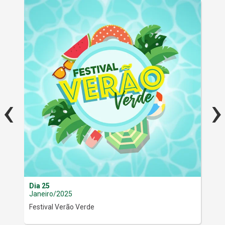
‹
›
Dia 25
Dia
Janeiro/2025
Jan
Festival Verão Verde
Mús