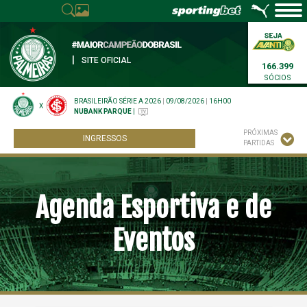
|
SITE OFICIAL
166.399
SÓCIOS
BRASILEIRÃO SÉRIE A 2026
|
09/08/2026
|
16H00
X
NUBANK PARQUE
|
PRÓXIMAS
INGRESSOS
PARTIDAS
Agenda Esportiva e de
Eventos