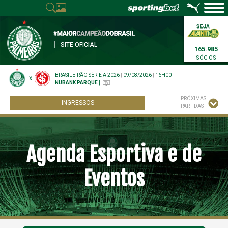
|
SITE OFICIAL
165.985
SÓCIOS
BRASILEIRÃO SÉRIE A 2026
|
09/08/2026
|
16H00
X
NUBANK PARQUE
|
PRÓXIMAS
INGRESSOS
PARTIDAS
Agenda Esportiva e de
Eventos