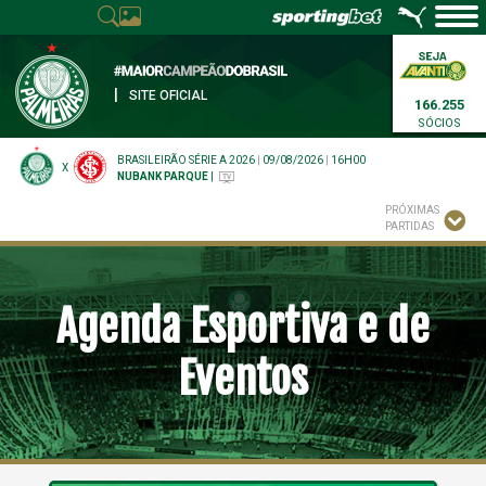
|
SITE OFICIAL
166.255
SÓCIOS
BRASILEIRÃO SÉRIE A 2026
|
09/08/2026
|
16H00
X
NUBANK PARQUE
|
PRÓXIMAS
PARTIDAS
Agenda Esportiva e de
Eventos