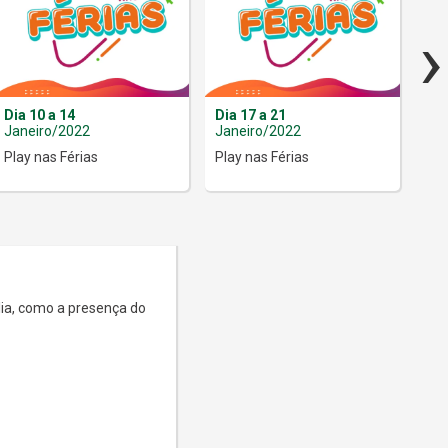
›
Dia 10 a 14
Dia 17 a 21
Dia
Janeiro/2022
Janeiro/2022
Jan
Play nas Férias
Play nas Férias
Pen
lia, como a presença do