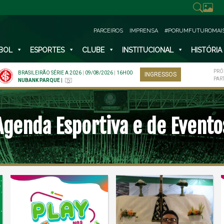
PARCEIROS
IMPRENSA
#PORUMFUTUROMAI
BOL
ESPORTES
CLUBE
INSTITUCIONAL
HISTÓRIA
PRÓ
BRASILEIRÃO SÉRIE A 2026
|
09/08/2026
|
16H00
INGRESSOS
PAR
NUBANK PARQUE
|
Agenda Esportiva e de Evento