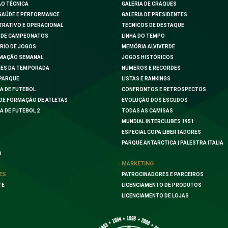
O TÉCNICA
GALERIA DE CRAQUES
SAÚDE E PERFORMANCE
GALERIA DE PRESIDENTES
TRATIVO E OPERACIONAL
TÉCNICOS DE DESTAQUE
 DE CAMPEONATOS
LINHA DO TEMPO
RIO DE JOGOS
MEMÓRIA ALVIVERDE
MAÇÃO SEMANAL
JOGOS HISTÓRICOS
ES DA TEMPORADA
NÚMEROS E RECORDES
PARQUE
LISTAS E RANKINGS
A DE FUTEBOL
CONFRONTOS E RETROSPECTOS
DE FORMAÇÃO DE ATLETAS
EVOLUÇÃO DOS ESCUDOS
A DE FUTEBOL 2
TODAS AS CAMISAS
MUNDIAL INTERCLUBES 1951
ESPECIAL COPA LIBERTADORES
PARQUE ANTARCTICA | PALESTRA ITALIA
O
MARKETING
ES
PATROCINADORES E PARCEIROS
TE
LICENCIAMENTO DE PRODUTOS
LICENCIAMENTO DE LOJAS