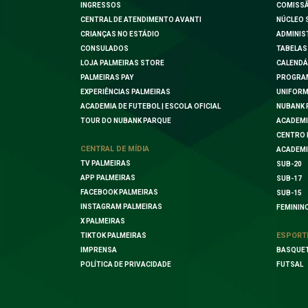
INGRESSOS
COMISSÃ
CENTRAL DE ATENDIMENTO AVANTI
NÚCLEO 
CRIANÇAS NO ESTÁDIO
ADMINIS
CONSULADOS
TABELAS
LOJA PALMEIRAS STORE
CALENDÁ
PALMEIRAS PAY
PROGRA
EXPERIÊNCIAS PALMEIRAS
UNIFORM
ACADEMIA DE FUTEBOL | ESCOLA OFICIAL
NUBANK 
TOUR DO NUBANK PARQUE
ACADEMI
CENTRO 
CENTRAL DE MÍDIA
ACADEMI
TV PALMEIRAS
SUB-20
APP PALMEIRAS
SUB-17
FACEBOOK PALMEIRAS
SUB-15
INSTAGRAM PALMEIRAS
FEMININ
X PALMEIRAS
ESPORT
TIKTOK PALMEIRAS
IMPRENSA
BASQUE
POLÍTICA DE PRIVACIDADE
FUTSAL