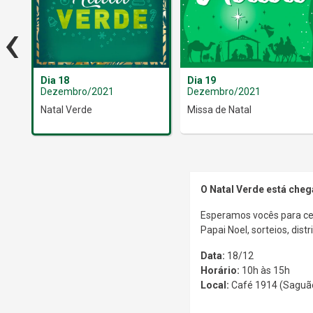
‹
Dia 18
Dia 19
Dezembro/2021
Dezembro/2021
Natal Verde
Missa de Natal
O Natal Verde está che
Esperamos vocês para cel
Papai Noel, sorteios, dist
Data:
18/12
Horário:
10h às 15h
Local:
Café 1914 (Saguão