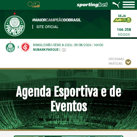
|
SITE OFICIAL
166.258
SÓCIOS
BRASILEIRÃO SÉRIE A 2026
|
09/08/2026
|
16H00
X
NUBANK PARQUE
|
PRÓXIMAS
PARTIDAS
Agenda Esportiva e de
Eventos