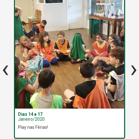
‹
›
Dias 14 a 17
Dia
Janeiro/2020
Jan
Play nas Férias!
Pla