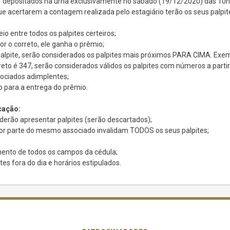
r depositados na urna exclusivamente no sábado (19/12/2020) das 10h 
e acertarem a contagem realizada pelo estagiário terão os seus palp
io entre todos os palpites certeiros;
r o correto, ele ganha o prêmio;
alpite, serão considerados os palpites mais próximos PARA CIMA. Exe
eto é 347, serão considerados válidos os palpites com números a partir
sociados adimplentes;
 para a entrega do prêmio.
cação:
erão apresentar palpites (serão descartados);
por parte do mesmo associado invalidam TODOS os seus palpites;
ento de todos os campos da cédula;
tes fora do dia e horários estipulados.