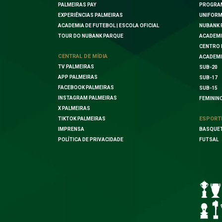
PALMEIRAS PAY
PROGRA
EXPERIÊNCIAS PALMEIRAS
UNIFORM
ACADEMIA DE FUTEBOL | ESCOLA OFICIAL
NUBANK 
TOUR DO NUBANK PARQUE
ACADEMI
CENTRO 
CENTRAL DE MÍDIA
ACADEMI
TV PALMEIRAS
SUB-20
APP PALMEIRAS
SUB-17
FACEBOOK PALMEIRAS
SUB-15
INSTAGRAM PALMEIRAS
FEMININ
X PALMEIRAS
ESPORT
TIKTOK PALMEIRAS
IMPRENSA
BASQUE
POLÍTICA DE PRIVACIDADE
FUTSAL