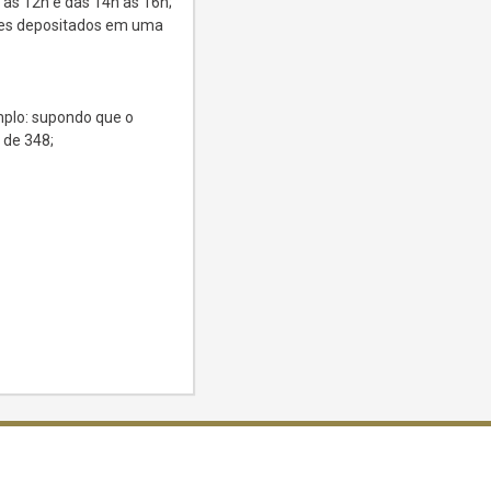
às 12h e das 14h às 16h;
ites depositados em uma
mplo: supondo que o
 de 348;