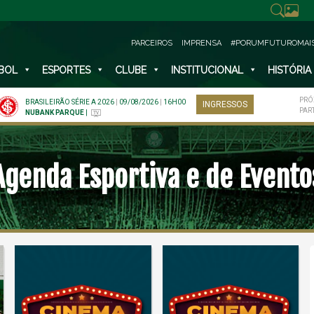
PARCEIROS
IMPRENSA
#PORUMFUTUROMAI
BOL
ESPORTES
CLUBE
INSTITUCIONAL
HISTÓRIA
PRÓ
BRASILEIRÃO SÉRIE A 2026
|
09/08/2026
|
16H00
INGRESSOS
PAR
NUBANK PARQUE
|
Agenda Esportiva e de Evento