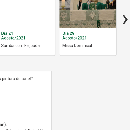
›
Dia 21
Dia 29
Dia
Agosto/2021
Agosto/2021
Se
Samba com Feijoada
Missa Dominical
Mús
 pintura do túnel?
r!);