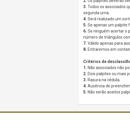
2.
Os palpites deverão se
3.
Todos os associados qu
segunda urna;
4.
Será realizado um sorte
5.
Se apenas um palpite fo
6.
Se ninguém acertar o p
número de triângulos corr
7.
Válido apenas para as
8.
Entraremos em contato
Critérios de desclassifi
1.
Não associados não pod
2.
Dois palpites ou mais 
3.
Rasura na cédula;
4.
Ausência de preenchim
5.
Não serão aceitos palpi