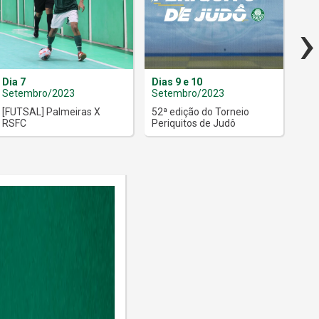
›
Dia 7
Dias 9 e 10
Dia
Setembro/2023
Setembro/2023
Set
[FUTSAL] Palmeiras X
52ª edição do Torneio
[FU
RSFC
Periquitos de Judô
Ita