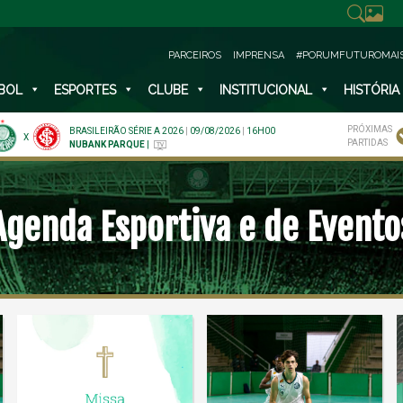
PARCEIROS
IMPRENSA
#PORUMFUTUROMAI
BOL
ESPORTES
CLUBE
INSTITUCIONAL
HISTÓRIA
PRÓXIMAS
BRASILEIRÃO SÉRIE A 2026
|
09/08/2026
|
16H00
X
PARTIDAS
NUBANK PARQUE
|
Agenda Esportiva e de Evento