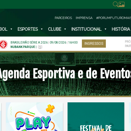
PARCEIROS
IMPRENSA
#PORUMFUTUROMAI
BOL
ESPORTES
CLUBE
INSTITUCIONAL
HISTÓRIA
PRÓ
BRASILEIRÃO SÉRIE A 2026
|
09/08/2026
|
16H00
INGRESSOS
PAR
NUBANK PARQUE
|
Agenda Esportiva e de Evento