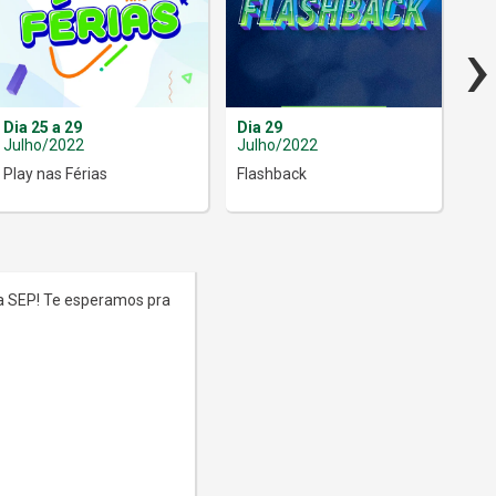
›
Dia 25 a 29
Dia 29
Dia
Julho/2022
Julho/2022
Ago
Play nas Férias
Flashback
Pal
a SEP! Te esperamos pra