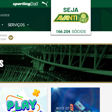
SVERDE
SERVIÇOS
166.204
SÓCIOS
XIMAS
TIDAS
s