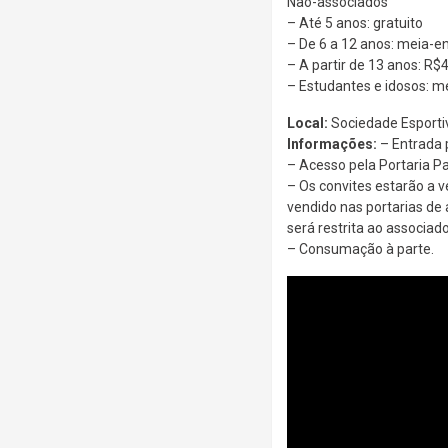
Não-associados
– Até 5 anos: gratuito
– De 6 a 12 anos: meia-e
– A partir de 13 anos: R$
– Estudantes e idosos: m
Local:
Sociedade Esportiv
Informações:
– Entrada p
– Acesso pela Portaria Pa
– Os convites estarão a v
vendido nas portarias de 
será restrita ao associad
– Consumação à parte.