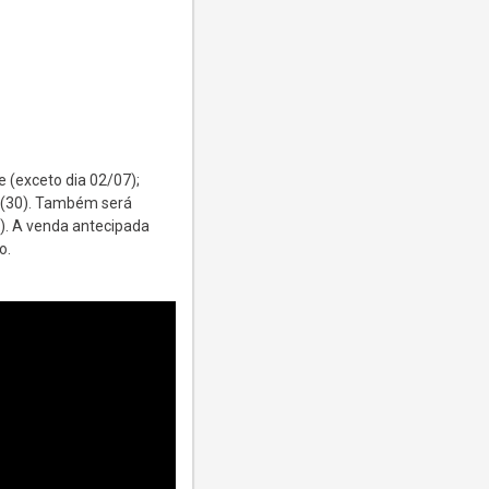
e (exceto dia 02/07);
a (30). Também será
o). A venda antecipada
o.