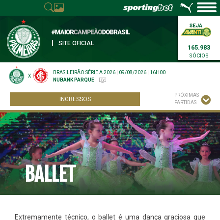
|
SITE OFICIAL
165.983
SÓCIOS
BRASILEIRÃO SÉRIE A 2026
|
09/08/2026
|
16H00
X
NUBANK PARQUE
|
PRÓXIMAS
INGRESSOS
PARTIDAS
BALLET
Extremamente técnico, o ballet é uma dança graciosa que