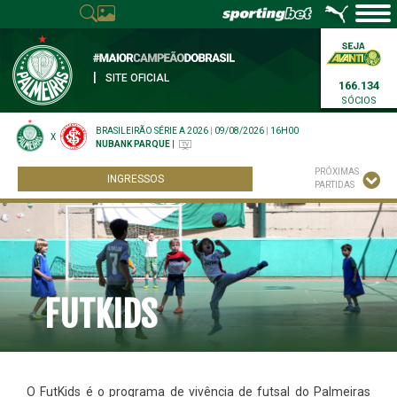
|
SITE OFICIAL
166.134
SÓCIOS
BRASILEIRÃO SÉRIE A 2026
|
09/08/2026
|
16H00
X
NUBANK PARQUE
|
PRÓXIMAS
INGRESSOS
PARTIDAS
FUTKIDS
O FutKids é o programa de vivência de futsal do Palmeiras