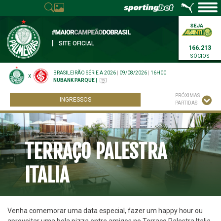
|
SITE OFICIAL
166.213
SÓCIOS
BRASILEIRÃO SÉRIE A 2026
|
09/08/2026
|
16H00
X
NUBANK PARQUE
|
PRÓXIMAS
INGRESSOS
PARTIDAS
TERRAÇO PALESTRA
ITALIA
Venha comemorar uma data especial, fazer um happy hour ou