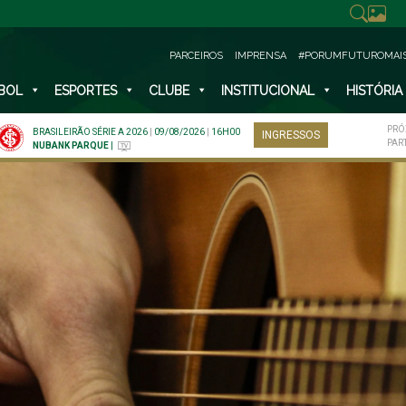
PARCEIROS
IMPRENSA
#PORUMFUTUROMAI
BOL
ESPORTES
CLUBE
INSTITUCIONAL
HISTÓRIA
PRÓ
BRASILEIRÃO SÉRIE A 2026
|
09/08/2026
|
16H00
INGRESSOS
PAR
NUBANK PARQUE
|