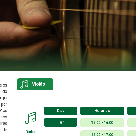
Violão
eros
r do
rgiu
 por
 Aos
Dias
Horários
 das
Ter
15:00 - 16:00
iras
s de
Violão
16:00 - 17:00