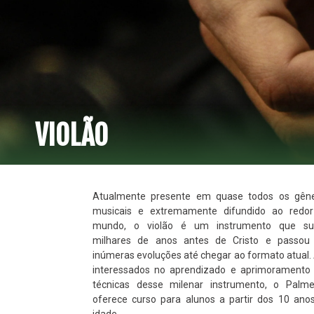
VIOLÃO
Atualmente presente em quase todos os gên
musicais e extremamente difundido ao redo
mundo, o violão é um instrumento que su
milhares de anos antes de Cristo e passou
inúmeras evoluções até chegar ao formato atual.
interessados no aprendizado e aprimoramento
técnicas desse milenar instrumento, o Palme
oferece curso para alunos a partir dos 10 ano