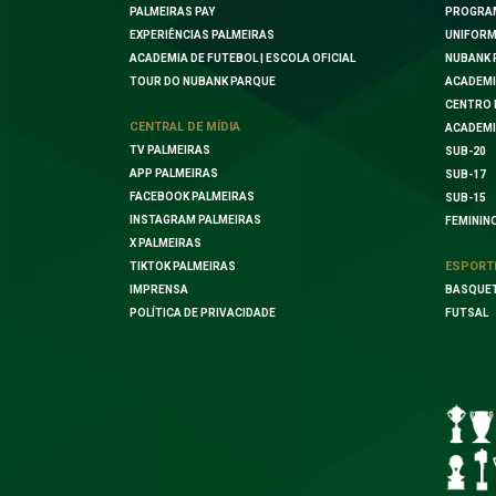
PALMEIRAS PAY
PROGRA
EXPERIÊNCIAS PALMEIRAS
UNIFORM
ACADEMIA DE FUTEBOL | ESCOLA OFICIAL
NUBANK 
TOUR DO NUBANK PARQUE
ACADEMI
CENTRO 
CENTRAL DE MÍDIA
ACADEMI
TV PALMEIRAS
SUB-20
APP PALMEIRAS
SUB-17
FACEBOOK PALMEIRAS
SUB-15
INSTAGRAM PALMEIRAS
FEMININ
X PALMEIRAS
ESPORT
TIKTOK PALMEIRAS
IMPRENSA
BASQUE
POLÍTICA DE PRIVACIDADE
FUTSAL