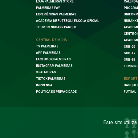
LOJA PALMEIRAS STORE
CALENDÁ
PALMEIRAS PAY
PROGRA
EXPERIÊNCIAS PALMEIRAS
UNIFORM
ACADEMIA DE FUTEBOL | ESCOLA OFICIAL
NUBANK 
TOUR DO NUBANK PARQUE
ACADEMI
CENTRO 
CENTRAL DE MÍDIA
ACADEMI
TV PALMEIRAS
SUB-20
APP PALMEIRAS
SUB-17
FACEBOOK PALMEIRAS
SUB-15
INSTAGRAM PALMEIRAS
FEMININ
X PALMEIRAS
ESPORT
TIKTOK PALMEIRAS
IMPRENSA
BASQUE
POLÍTICA DE PRIVACIDADE
FUTSAL
Este site utiliz