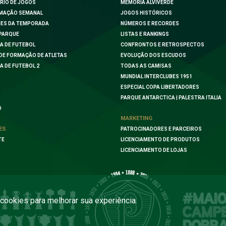
RIO DE JOGOS
MEMÓRIA ALVIVERDE
MAÇÃO SEMANAL
JOGOS HISTÓRICOS
ES DA TEMPORADA
NÚMEROS E RECORDES
PARQUE
LISTAS E RANKINGS
A DE FUTEBOL
CONFRONTOS E RETROSPECTOS
DE FORMAÇÃO DE ATLETAS
EVOLUÇÃO DOS ESCUDOS
A DE FUTEBOL 2
TODAS AS CAMISAS
MUNDIAL INTERCLUBES 1951
ESPECIAL COPA LIBERTADORES
PARQUE ANTARCTICA | PALESTRA ITALIA
O
MARKETING
ES
PATROCINADORES E PARCEIROS
TE
LICENCIAMENTO DE PRODUTOS
LICENCIAMENTO DE LOJAS
a cookies para melhorar sua experiência.