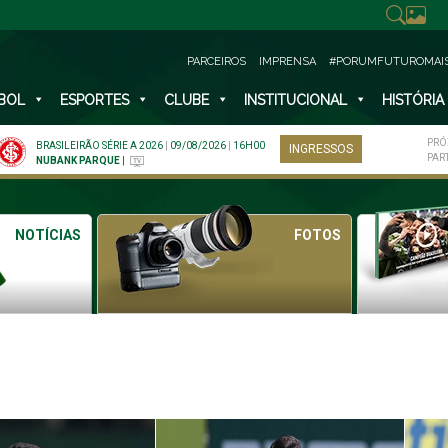
PARCEIROS
IMPRENSA
#PORUMFUTUROMAI
BOL
ESPORTES
CLUBE
INSTITUCIONAL
HISTÓRIA
PRÓ
BRASILEIRÃO SÉRIE A 2026
|
09/08/2026
|
16H00
INGRESSOS
PAR
NUBANK PARQUE
|
NOTÍCIAS
FOTOS