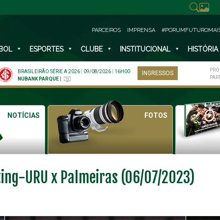
PARCEIROS
IMPRENSA
#PORUMFUTUROMAI
BOL
ESPORTES
CLUBE
INSTITUCIONAL
HISTÓRIA
PRÓ
BRASILEIRÃO SÉRIE A 2026
|
09/08/2026
|
16H00
INGRESSOS
PAR
NUBANK PARQUE
|
NOTÍCIAS
FOTOS
ting-URU x Palmeiras (06/07/2023)