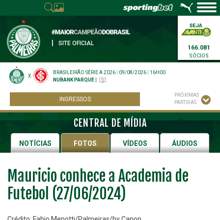
|
SITE OFICIAL
166.081
SÓCIOS
BRASILEIRÃO SÉRIE A 2026
|
09/08/2026
|
16H00
X
NUBANK PARQUE
|
PRÓXIMAS
INGRESSOS
PARTIDAS
CENTRAL DE MÍDIA
NOTÍCIAS
FOTOS
VÍDEOS
ÁUDIOS
Mauricio conhece a Academia de
Futebol (27/06/2024)
Crédito: Fabio Menotti/Palmeiras/by Canon