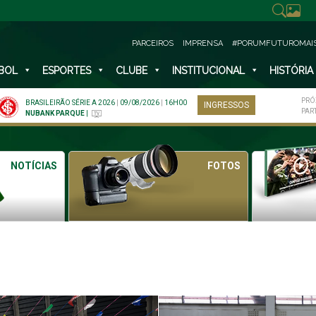
PARCEIROS
IMPRENSA
#PORUMFUTUROMAI
BOL
ESPORTES
CLUBE
INSTITUCIONAL
HISTÓRIA
PRÓ
BRASILEIRÃO SÉRIE A 2026
|
09/08/2026
|
16H00
INGRESSOS
PAR
NUBANK PARQUE
|
NOTÍCIAS
FOTOS