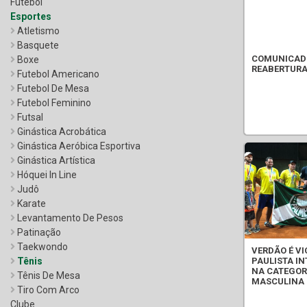
Futebol
Esportes
Atletismo
Basquete
COMUNICAD
Boxe
REABERTURA
Futebol Americano
Futebol De Mesa
Futebol Feminino
Futsal
Ginástica Acrobática
Ginástica Aeróbica Esportiva
Ginástica Artística
Hóquei In Line
Judô
Karate
Levantamento De Pesos
Patinação
Taekwondo
VERDÃO É V
PAULISTA IN
Tênis
NA CATEGOR
Tênis De Mesa
MASCULINA
Tiro Com Arco
Clube