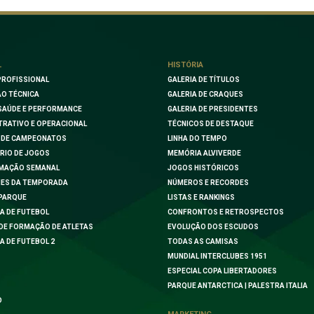
L
HISTÓRIA
PROFISSIONAL
GALERIA DE TÍTULOS
O TÉCNICA
GALERIA DE CRAQUES
SAÚDE E PERFORMANCE
GALERIA DE PRESIDENTES
TRATIVO E OPERACIONAL
TÉCNICOS DE DESTAQUE
 DE CAMPEONATOS
LINHA DO TEMPO
RIO DE JOGOS
MEMÓRIA ALVIVERDE
MAÇÃO SEMANAL
JOGOS HISTÓRICOS
ES DA TEMPORADA
NÚMEROS E RECORDES
PARQUE
LISTAS E RANKINGS
A DE FUTEBOL
CONFRONTOS E RETROSPECTOS
DE FORMAÇÃO DE ATLETAS
EVOLUÇÃO DOS ESCUDOS
A DE FUTEBOL 2
TODAS AS CAMISAS
MUNDIAL INTERCLUBES 1951
ESPECIAL COPA LIBERTADORES
PARQUE ANTARCTICA | PALESTRA ITALIA
O