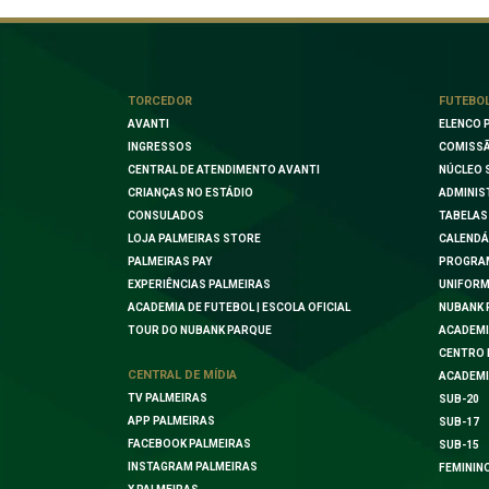
TORCEDOR
FUTEBO
AVANTI
ELENCO 
INGRESSOS
COMISSÃ
CENTRAL DE ATENDIMENTO AVANTI
NÚCLEO 
CRIANÇAS NO ESTÁDIO
ADMINIS
CONSULADOS
TABELAS
LOJA PALMEIRAS STORE
CALENDÁ
PALMEIRAS PAY
PROGRA
EXPERIÊNCIAS PALMEIRAS
UNIFORM
ACADEMIA DE FUTEBOL | ESCOLA OFICIAL
NUBANK 
TOUR DO NUBANK PARQUE
ACADEMI
CENTRO 
CENTRAL DE MÍDIA
ACADEMI
TV PALMEIRAS
SUB-20
APP PALMEIRAS
SUB-17
FACEBOOK PALMEIRAS
SUB-15
INSTAGRAM PALMEIRAS
FEMININ