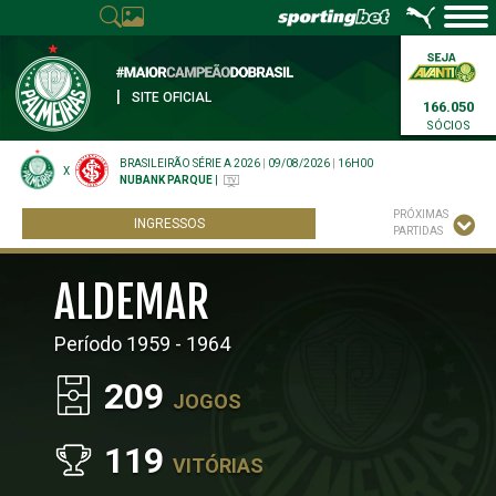
|
SITE OFICIAL
166.050
SÓCIOS
BRASILEIRÃO SÉRIE A 2026
|
09/08/2026
|
16H00
X
NUBANK PARQUE
|
PRÓXIMAS
INGRESSOS
PARTIDAS
ALDEMAR
Período 1959 - 1964
209
JOGOS
119
VITÓRIAS