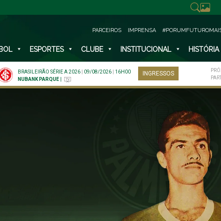
PARCEIROS
IMPRENSA
#PORUMFUTUROMAI
BOL
ESPORTES
CLUBE
INSTITUCIONAL
HISTÓRIA
PRÓ
BRASILEIRÃO SÉRIE A 2026
|
09/08/2026
|
16H00
INGRESSOS
PAR
NUBANK PARQUE
|