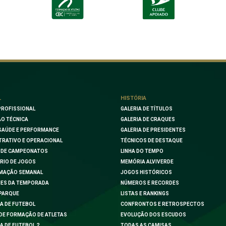
L
HISTÓRIA
PROFISSIONAL
GALERIA DE TÍTULOS
O TÉCNICA
GALERIA DE CRAQUES
SAÚDE E PERFORMANCE
GALERIA DE PRESIDENTES
TRATIVO E OPERACIONAL
TÉCNICOS DE DESTAQUE
 DE CAMPEONATOS
LINHA DO TEMPO
RIO DE JOGOS
MEMÓRIA ALVIVERDE
MAÇÃO SEMANAL
JOGOS HISTÓRICOS
ES DA TEMPORADA
NÚMEROS E RECORDES
PARQUE
LISTAS E RANKINGS
A DE FUTEBOL
CONFRONTOS E RETROSPECTOS
DE FORMAÇÃO DE ATLETAS
EVOLUÇÃO DOS ESCUDOS
A DE FUTEBOL 2
TODAS AS CAMISAS