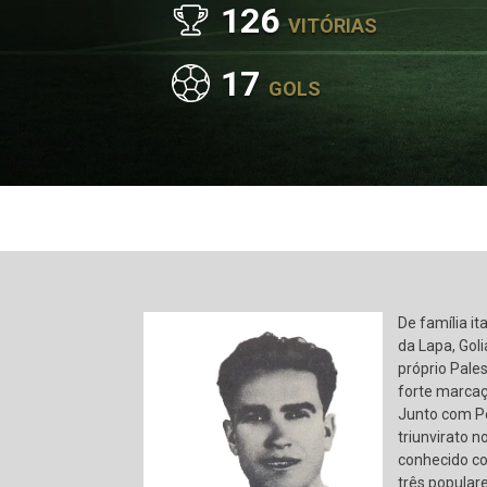
126
VITÓRIAS
17
GOLS
De família it
da Lapa, Goli
próprio Pale
forte marcaç
Junto com Pe
triunvirato 
conhecido co
três popular