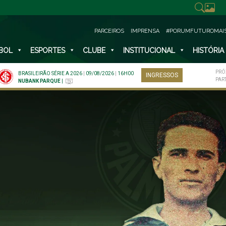
PARCEIROS
IMPRENSA
#PORUMFUTUROMAI
BOL
ESPORTES
CLUBE
INSTITUCIONAL
HISTÓRIA
PRÓ
BRASILEIRÃO SÉRIE A 2026
|
09/08/2026
|
16H00
INGRESSOS
PAR
NUBANK PARQUE
|