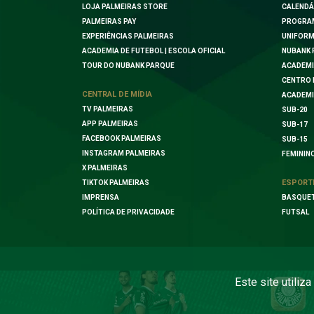
LOJA PALMEIRAS STORE
CALENDÁ
PALMEIRAS PAY
PROGRA
EXPERIÊNCIAS PALMEIRAS
UNIFORM
ACADEMIA DE FUTEBOL | ESCOLA OFICIAL
NUBANK 
TOUR DO NUBANK PARQUE
ACADEMI
CENTRO 
CENTRAL DE MÍDIA
ACADEMI
TV PALMEIRAS
SUB-20
APP PALMEIRAS
SUB-17
FACEBOOK PALMEIRAS
SUB-15
INSTAGRAM PALMEIRAS
FEMININ
X PALMEIRAS
ESPORT
TIKTOK PALMEIRAS
IMPRENSA
BASQUE
POLÍTICA DE PRIVACIDADE
FUTSAL
Este site utiliz