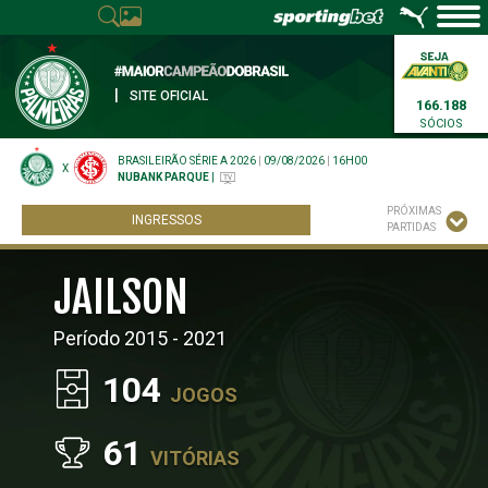
|
SITE OFICIAL
166.188
SÓCIOS
BRASILEIRÃO SÉRIE A 2026
|
09/08/2026
|
16H00
X
NUBANK PARQUE
|
PRÓXIMAS
INGRESSOS
PARTIDAS
JAILSON
Período 2015 - 2021
104
JOGOS
61
VITÓRIAS