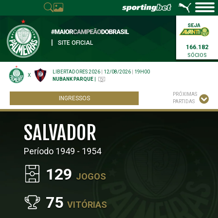
|
SITE OFICIAL
166.182
SÓCIOS
LIBERTADORES 2026
|
12/08/2026
|
19H00
X
NUBANK PARQUE
|
PRÓXIMAS
INGRESSOS
PARTIDAS
SALVADOR
Período 1949 - 1954
129
JOGOS
75
VITÓRIAS