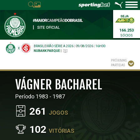
|
SITE OFICIAL
166.253
SÓCIOS
BRASILEIRÃO SÉRIE A 2026
|
09/08/2026
|
16H00
X
NUBANK PARQUE
|
PRÓXIMAS
PARTIDAS
VÁGNER BACHAREL
Período 1983 - 1987
261
JOGOS
102
VITÓRIAS