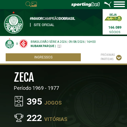
|
SITE OFICIAL
166.089
SÓCIOS
BRASILEIRÃO SÉRIE A 2026
|
09/08/2026
|
16H00
X
NUBANK PARQUE
|
PRÓXIMAS
INGRESSOS
PARTIDAS
ZECA
Período 1969 - 1977
395
JOGOS
222
VITÓRIAS