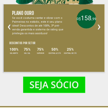
PLANO OURO
158
Se você costuma cantar e vibrar com o
R$
,99
‹
›
Palmeiras no estádio, este é seu plano
ideal! Descontos de até 100%, 3ª pré-
venda garantida e sistema de rating que
privilegia os mais assíduos!
DESCONTOS POR SETOR
100%
75%
75%
50%
25%
GOL NORTE
GOL SUL
SUPERIOR
CENTRAL LESTE
CENTRAL OESTE