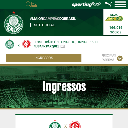
|
SITE OFICIAL
166.016
SÓCIOS
BRASILEIRÃO SÉRIE A 2026
|
09/08/2026
|
16H00
X
NUBANK PARQUE
|
PRÓXIMAS
INGRESSOS
PARTIDAS
Ingressos
X