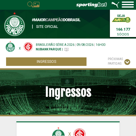
|
SITE OFICIAL
166.177
SÓCIOS
BRASILEIRÃO SÉRIE A 2026
|
09/08/2026
|
16H00
X
NUBANK PARQUE
|
PRÓXIMAS
INGRESSOS
PARTIDAS
Ingressos
X