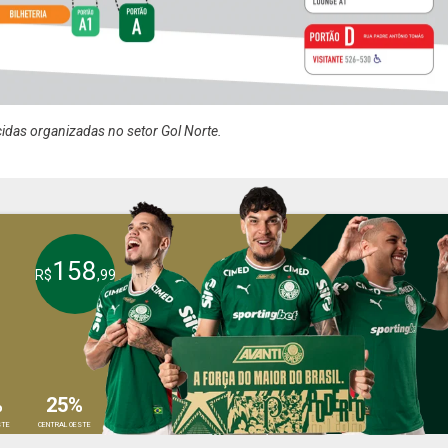
cidas organizadas no setor Gol Norte.
158
R$
,99
%
25%
STE
CENTRAL OESTE