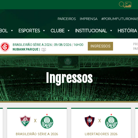
PARCEIROS
IMPRENSA
#PORUMFUTUROMAI
BOL
ESPORTES
CLUBE
INSTITUCIONAL
HISTÓRIA
PR
BRASILEIRÃO SÉRIE A 2026
|
09/08/2026
|
16H00
INGRESSOS
PA
NUBANK PARQUE
|
Ingressos
X
X
BRASILEIRÃO SÉRIE A 2026
LIBERTADORES 2026