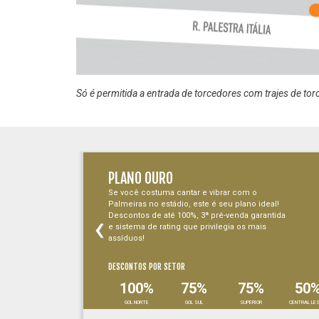
Só é permitida a entrada de torcedores com trajes de tor
PLANO OURO
Se você costuma cantar e vibrar com o
Palmeiras no estádio, este é seu plano ideal!
‹
Descontos de até 100%, 3ª pré-venda garantida
e sistema de rating que privilegia os mais
assíduos!
DESCONTOS POR SETOR
100%
75%
75%
50
GOL NORTE
GOL SUL
SUPERIOR
CENTRAL LE