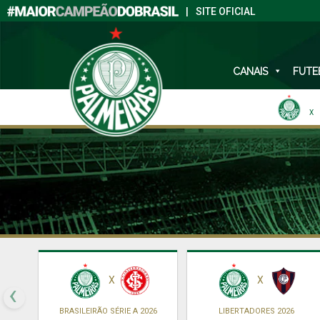
|
SITE OFICIAL
CANAIS
FUTE
X
X
X
‹
BRASILEIRÃO SÉRIE A 2026
LIBERTADORES 2026