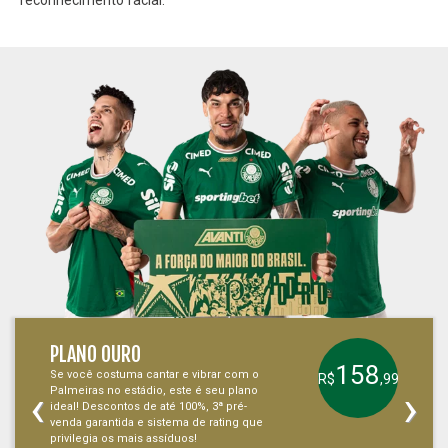
reconhecimento facial.
PLANO OURO
158
Se você costuma cantar e vibrar com o
R$
,99
‹
›
Palmeiras no estádio, este é seu plano
ideal! Descontos de até 100%, 3ª pré-
venda garantida e sistema de rating que
privilegia os mais assíduos!