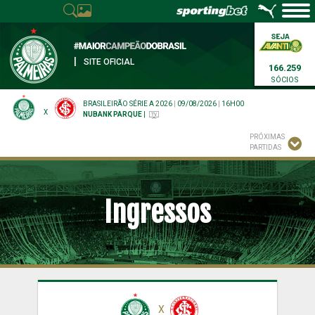
|
SITE OFICIAL
166.259
SÓCIOS
BRASILEIRÃO SÉRIE A 2026
|
09/08/2026
|
16H00
X
NUBANK PARQUE
|
PRÓXIMAS
PARTIDAS
Ingressos
X