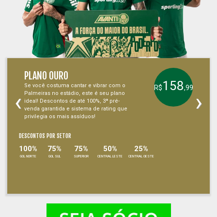
PLANO OURO
158
Se você costuma cantar e vibrar com o
R$
,99
‹
›
Palmeiras no estádio, este é seu plano
ideal! Descontos de até 100%, 3ª pré-
venda garantida e sistema de rating que
privilegia os mais assíduos!
DESCONTOS POR SETOR
100%
75%
75%
50%
25%
GOL NORTE
GOL SUL
SUPERIOR
CENTRAL LESTE
CENTRAL OESTE