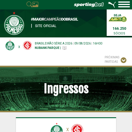
|
SITE OFICIAL
166.250
SÓCIOS
BRASILEIRÃO SÉRIE A 2026
|
09/08/2026
|
16H00
X
NUBANK PARQUE
|
PRÓXIMAS
PARTIDAS
Ingressos
X