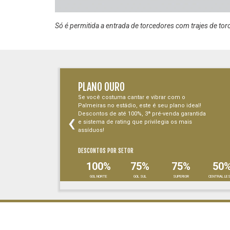
Só é permitida a entrada de torcedores com trajes de tor
PLANO OURO
Se você costuma cantar e vibrar com o
Palmeiras no estádio, este é seu plano ideal!
‹
Descontos de até 100%, 3ª pré-venda garantida
e sistema de rating que privilegia os mais
assíduos!
DESCONTOS POR SETOR
100%
75%
75%
50
GOL NORTE
GOL SUL
SUPERIOR
CENTRAL LE