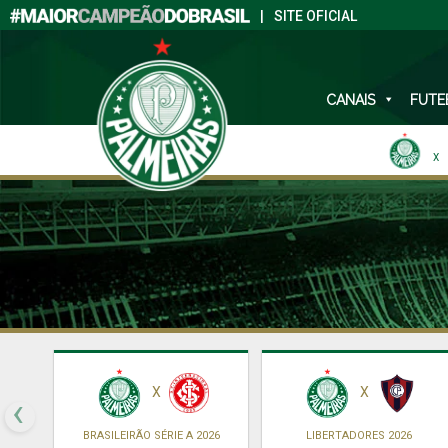
|
SITE OFICIAL
CANAIS
FUTE
X
X
X
‹
BRASILEIRÃO SÉRIE A 2026
LIBERTADORES 2026