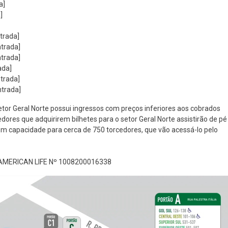
a]
]
trada]
ntrada]
ntrada]
ada]
ntrada]
ntrada]
setor Geral Norte possui ingressos com preços inferiores aos cobrados
dores que adquirirem bilhetes para o setor Geral Norte assistirão de pé
em capacidade para cerca de 750 torcedores, que vão acessá-lo pelo
MERICAN LIFE Nº 1008200016338