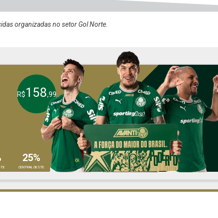
cidas organizadas no setor Gol Norte.
158
R$
,99
%
25%
STE
CENTRAL OESTE