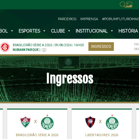
PARCEIROS
IMPRENSA
#PORUMFUTUROMAI
BOL
ESPORTES
CLUBE
INSTITUCIONAL
HISTÓRIA
PR
BRASILEIRÃO SÉRIE A 2026
|
09/08/2026
|
16H00
INGRESSOS
PA
NUBANK PARQUE
|
Ingressos
X
X
BRASILEIRÃO SÉRIE A 2026
LIBERTADORES 2026