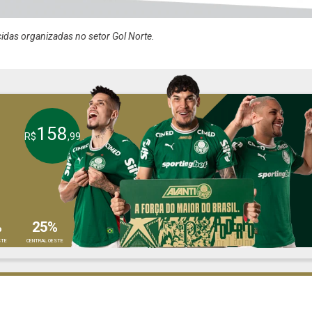
cidas organizadas no setor Gol Norte.
158
R$
,99
%
25%
STE
CENTRAL OESTE