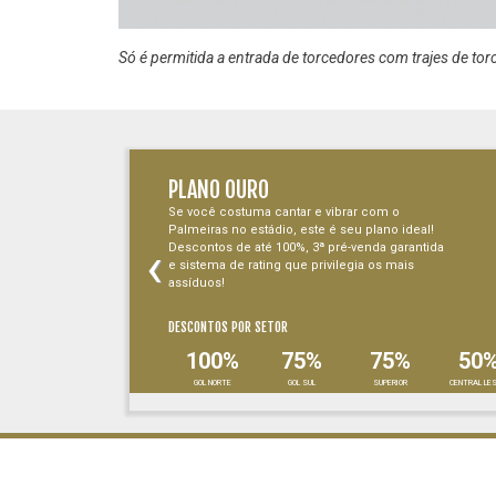
Só é permitida a entrada de torcedores com trajes de tor
PLANO OURO
Se você costuma cantar e vibrar com o
Palmeiras no estádio, este é seu plano ideal!
‹
Descontos de até 100%, 3ª pré-venda garantida
e sistema de rating que privilegia os mais
assíduos!
DESCONTOS POR SETOR
100%
75%
75%
50
GOL NORTE
GOL SUL
SUPERIOR
CENTRAL LE