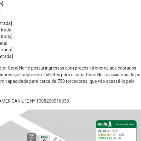
a]
]
trada]
ntrada]
ntrada]
ada]
ntrada]
ntrada]
setor Geral Norte possui ingressos com preços inferiores aos cobrados
dores que adquirirem bilhetes para o setor Geral Norte assistirão de pé
em capacidade para cerca de 750 torcedores, que vão acessá-lo pelo
MERICAN LIFE Nº 1008200016338