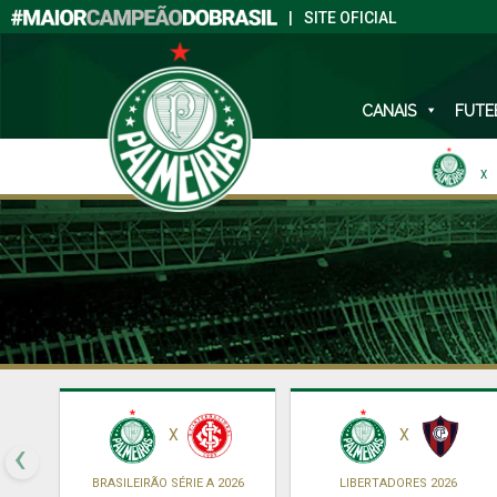
|
SITE OFICIAL
CANAIS
FUTE
X
X
X
‹
BRASILEIRÃO SÉRIE A 2026
LIBERTADORES 2026