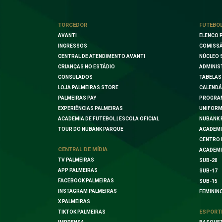
TORCEDOR
FUTEBO
AVANTI
ELENCO 
INGRESSOS
COMISSÃ
CENTRAL DE ATENDIMENTO AVANTI
NÚCLEO 
CRIANÇAS NO ESTÁDIO
ADMINIS
CONSULADOS
TABELAS
LOJA PALMEIRAS STORE
CALENDÁ
PALMEIRAS PAY
PROGRA
EXPERIÊNCIAS PALMEIRAS
UNIFORM
ACADEMIA DE FUTEBOL | ESCOLA OFICIAL
NUBANK 
TOUR DO NUBANK PARQUE
ACADEMI
CENTRO 
CENTRAL DE MÍDIA
ACADEMI
TV PALMEIRAS
SUB-20
APP PALMEIRAS
SUB-17
FACEBOOK PALMEIRAS
SUB-15
INSTAGRAM PALMEIRAS
FEMININ
X PALMEIRAS
ESPORT
TIKTOK PALMEIRAS