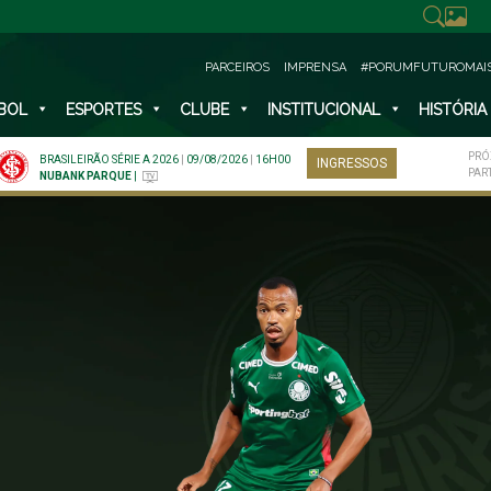
PARCEIROS
IMPRENSA
#PORUMFUTUROMAI
BOL
ESPORTES
CLUBE
INSTITUCIONAL
HISTÓRIA
PRÓ
BRASILEIRÃO SÉRIE A 2026
|
09/08/2026
|
16H00
INGRESSOS
PAR
NUBANK PARQUE
|