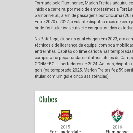
Formado pelo Fluminense, Marlon Freitas adquiriu exp
início da carreira, por meio de empréstimos a Fort L
Samorin-ESL, além de passagens por Criciúma (2018
Entre 2020 e 2022, o volante disputou mais de cem j
onde foi titular indiscutível e conquistou dois estadua
No Botafogo, clube no qual chegou em 2023, era con
técnicos e de liderança da equipe, com boa mobilid
entrelinhas. Capitão do time carioca nas temporada
campista foi peça fundamental nos títulos do Campe
CONMEBOL Libertadores de 2024. Ao todo, disputou 
gols (na temporada 2025, Marlon Freitas fez 59 par
titular, com um gol e cinco assistências).
Clubes
2015
2016
Fort Lauderdale
Fluminense