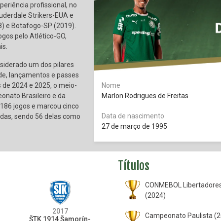
eriência profissional, no
auderdale Strikers-EUA e
) e Botafogo-SP (2019).
ogos pelo Atlético-GO,
is.
siderado um dos pilares
ade, lançamentos e passes
s de 2024 e 2025, o meio-
Nome
onato Brasileiro e da
Marlon Rodrigues de Freitas
186 jogos e marcou cinco
Data de nascimento
tidas, sendo 56 delas como
27 de março de 1995
Títulos
CONMEBOL Libertadore
(2024)
2017
Campeonato Paulista (2
ŠTK 1914 Šamorín-