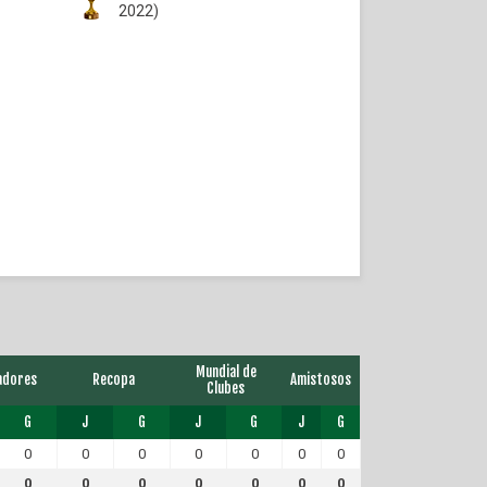
2022)
Mundial de
adores
Recopa
Amistosos
Clubes
G
J
G
J
G
J
G
0
0
0
0
0
0
0
0
0
0
0
0
0
0