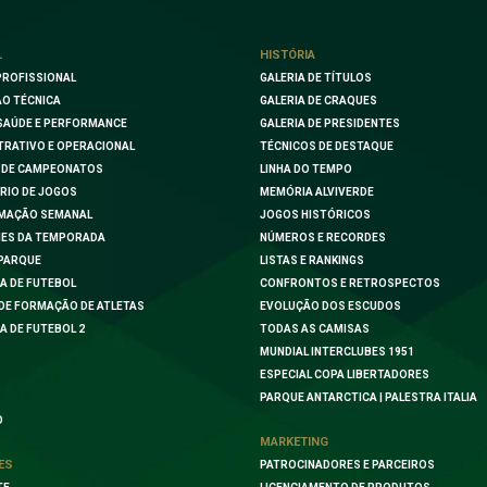
L
HISTÓRIA
PROFISSIONAL
GALERIA DE TÍTULOS
O TÉCNICA
GALERIA DE CRAQUES
SAÚDE E PERFORMANCE
GALERIA DE PRESIDENTES
TRATIVO E OPERACIONAL
TÉCNICOS DE DESTAQUE
 DE CAMPEONATOS
LINHA DO TEMPO
RIO DE JOGOS
MEMÓRIA ALVIVERDE
MAÇÃO SEMANAL
JOGOS HISTÓRICOS
ES DA TEMPORADA
NÚMEROS E RECORDES
PARQUE
LISTAS E RANKINGS
A DE FUTEBOL
CONFRONTOS E RETROSPECTOS
DE FORMAÇÃO DE ATLETAS
EVOLUÇÃO DOS ESCUDOS
A DE FUTEBOL 2
TODAS AS CAMISAS
MUNDIAL INTERCLUBES 1951
ESPECIAL COPA LIBERTADORES
PARQUE ANTARCTICA | PALESTRA ITALIA
O
MARKETING
ES
PATROCINADORES E PARCEIROS