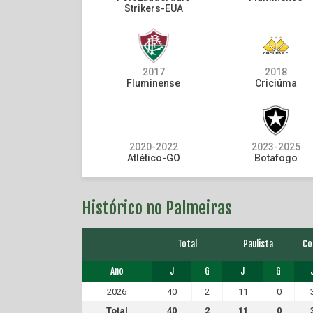
Strikers-EUA
2017
2018
Fluminense
Criciúma
2020-2022
2023-2025
Atlético-GO
Botafogo
Histórico no Palmeiras
Total
Paulista
Co
Ano
J
G
J
G
2026
40
2
11
0
Total
40
2
11
0