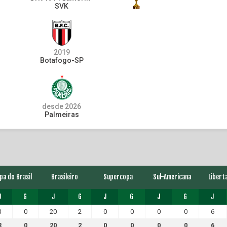
SVK
2019
Botafogo-SP
desde 2026
Palmeiras
pa do Brasil
Brasileiro
Supercopa
Sul-Americana
Libert
J
G
J
G
J
G
J
G
J
3
0
20
2
0
0
0
0
6
3
0
20
2
0
0
0
0
6