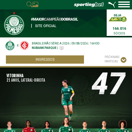
|
SITE OFICIAL
166.016
SÓCIOS
BRASILEIRÃO SÉRIE A 2026
|
09/08/2026
|
16H00
X
NUBANK PARQUE
|
PRÓXIMAS
INGRESSOS
PARTIDAS
47
VITORINHA
21 ANOS, LATERAL-DIREITA