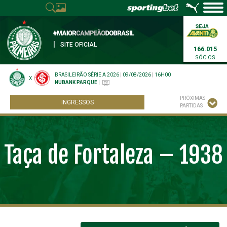
|
SITE OFICIAL
166.015
SÓCIOS
BRASILEIRÃO SÉRIE A 2026
|
09/08/2026
|
16H00
X
NUBANK PARQUE
|
PRÓXIMAS
INGRESSOS
PARTIDAS
Taça de Fortaleza – 1938