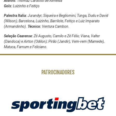
Árbitro:
Thomaz Cardoso de Almeida
Gols:
Luizinho e Feitiço
Palestra Italia:
Jurandyr; Siqueira e Begliomini; Tunga, Dudu e David
(Wilson); Barcelona, Luizinho, Barrilote, Feitiço e Luiz Imparato
(Armandinho).
Técnico:
Ventura Cambon.
Seleção Cearense:
Zé Augusto; Camilo e Zé Félix; Viana, Valter
(Dandoca) e Airton (Odilon); Pirão (Jandir), Vem-vem (Mamede),
Matuca, Farnum e Feliciano.
PATROCINADORES