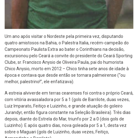
Um ano após visitar o Nordeste pela primeira vez, disputando
quatro amistosos na Bahia, o Palestra Italia, recém-campeão do
Campeonato Paulista Extra ao bater o Corinthians na decisão,
excursionou pelo Ceará a convite do presidente do Ceará Sporting
Clube, sr. Francisco Anysio de Oliveira Paula, pai do humorista
Chico Anysio, morto em 2012 – Chico tinha sete anos de idade à
época e contava que desde então se tornara palmeirense (“ou
melhor, palestrino!”, ele enfatizava).
A estreia alviverde em terras cearenses foi contra o próprio Ceará,
com vitória avassaladora por 5 a 1 (gols de Barrilote, duas vezes,
Luiz Imparato, Feitiço e Luizinho, e grande atuação do goleiro
Jurandyr, então figura constante na Seleção Brasileira). Três dias
depois, diante do Estrela do Mar, triunfo por 2 a 0 (dois gols de
Luizinho). E após quatro dias, nova goleada por 5 a 1, desta vez
sobre o Maguari (gols de Luizinho, duas vezes, Feitiço,