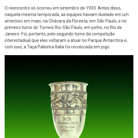
O reencontro só ocorreu em setembro de 1933. Antes disso,
naquela mesma temporada, as equipes haviam duelado em um
amistoso em maio, na Chácara da Floresta, em São Paulo, e no
primeiro turno do Torneio Rio-São Paulo, em junho, no Rio de
Janeiro. Foi, portanto, pelo segundo turno da competição
interestadual que eles voltaram a atuar no Parque Antarctica e,
com isso, a Taça Palestra Italia foi recolocada em jogo.