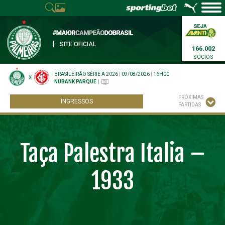
|
SITE OFICIAL
166.002
SÓCIOS
BRASILEIRÃO SÉRIE A 2026
|
09/08/2026
|
16H00
X
NUBANK PARQUE
|
PRÓXIMAS
INGRESSOS
PARTIDAS
Taça Palestra Italia –
1933