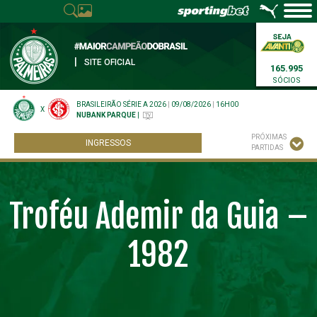
|
SITE OFICIAL
165.995
SÓCIOS
BRASILEIRÃO SÉRIE A 2026
|
09/08/2026
|
16H00
X
NUBANK PARQUE
|
PRÓXIMAS
INGRESSOS
PARTIDAS
Troféu Ademir da Guia –
1982