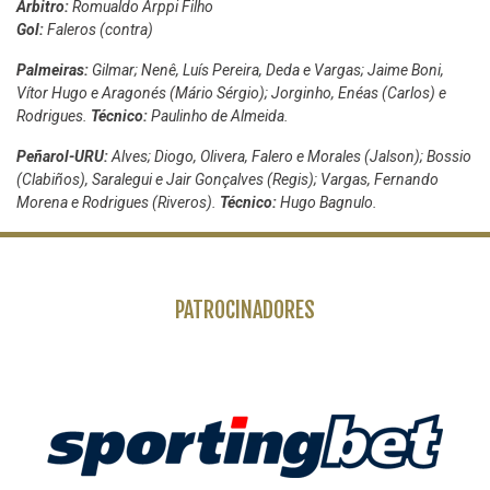
Árbitro:
Romualdo Arppi Filho
Gol:
Faleros (contra)
Palmeiras:
Gilmar; Nenê, Luís Pereira, Deda e Vargas; Jaime Boni,
Vítor Hugo e Aragonés (Mário Sérgio); Jorginho, Enéas (Carlos) e
Rodrigues.
Técnico:
Paulinho de Almeida.
Peñarol-URU:
Alves; Diogo, Olivera, Falero e Morales (Jalson); Bossio
(Clabiños), Saralegui e Jair Gonçalves (Regis); Vargas, Fernando
Morena e Rodrigues (Riveros).
Técnico:
Hugo Bagnulo.
PATROCINADORES