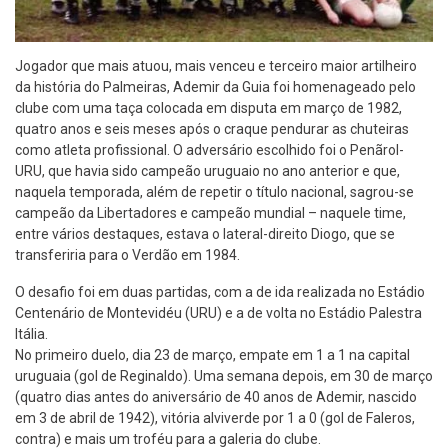
Jogador que mais atuou, mais venceu e terceiro maior artilheiro
da história do Palmeiras, Ademir da Guia foi homenageado pelo
clube com uma taça colocada em disputa em março de 1982,
quatro anos e seis meses após o craque pendurar as chuteiras
como atleta profissional. O adversário escolhido foi o Penãrol-
URU, que havia sido campeão uruguaio no ano anterior e que,
naquela temporada, além de repetir o título nacional, sagrou-se
campeão da Libertadores e campeão mundial – naquele time,
entre vários destaques, estava o lateral-direito Diogo, que se
transferiria para o Verdão em 1984.
O desafio foi em duas partidas, com a de ida realizada no Estádio
Centenário de Montevidéu (URU) e a de volta no Estádio Palestra
Itália.
No primeiro duelo, dia 23 de março, empate em 1 a 1 na capital
uruguaia (gol de Reginaldo). Uma semana depois, em 30 de março
(quatro dias antes do aniversário de 40 anos de Ademir, nascido
em 3 de abril de 1942), vitória alviverde por 1 a 0 (gol de Faleros,
contra) e mais um troféu para a galeria do clube.