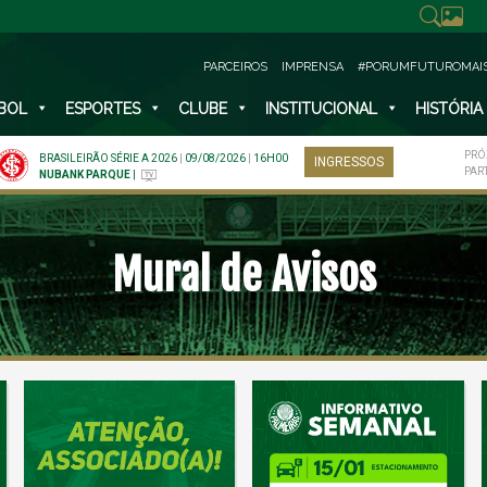
PARCEIROS
IMPRENSA
#PORUMFUTUROMAI
BOL
ESPORTES
CLUBE
INSTITUCIONAL
HISTÓRIA
PRÓ
BRASILEIRÃO SÉRIE A 2026
|
09/08/2026
|
16H00
INGRESSOS
PAR
NUBANK PARQUE
|
Mural de Avisos