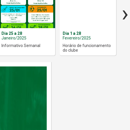
›
Dia 25 a 28
Dia 1 a 28
Dia
Janeiro/2025
Fevereiro/2025
Fev
Informativo Semanal
Horário de funcionamento
Inf
do clube