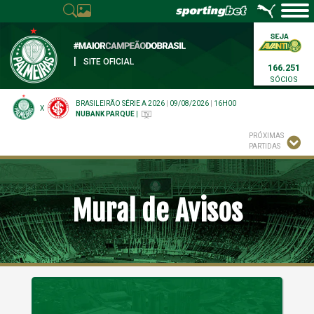
|
SITE OFICIAL
166.251
SÓCIOS
BRASILEIRÃO SÉRIE A 2026
|
09/08/2026
|
16H00
X
NUBANK PARQUE
|
PRÓXIMAS
PARTIDAS
Mural de Avisos