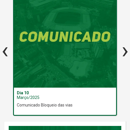
‹
›
Dia 10
Dia
Março/2025
Ma
Comunicado Bloqueio das vias
Alt