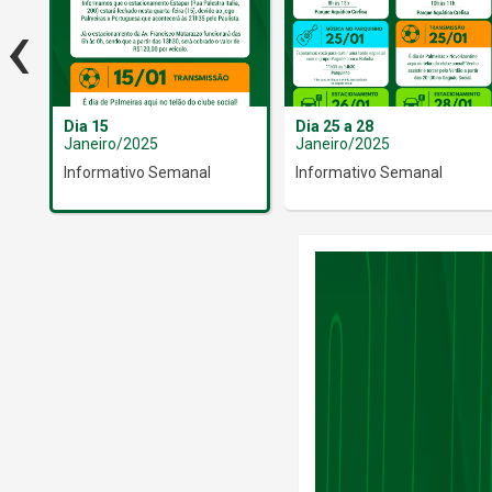
‹
Dia 15
Dia 25 a 28
Janeiro/2025
Janeiro/2025
to
Informativo Semanal
Informativo Semanal