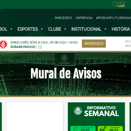
PARCEIROS
IMPRENSA
#PORUMFUTUROMAI
BOL
ESPORTES
CLUBE
INSTITUCIONAL
HISTÓRIA
PRÓ
BRASILEIRÃO SÉRIE A 2026
|
09/08/2026
|
16H00
INGRESSOS
PAR
NUBANK PARQUE
|
Mural de Avisos