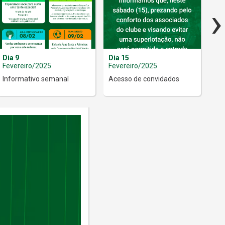
›
Dia 9
Dia 15
Dia
Fevereiro/2025
Fevereiro/2025
Fev
Informativo semanal
Acesso de convidados
Inf