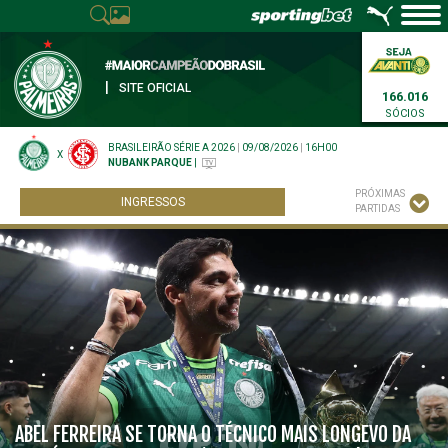
|
SITE OFICIAL
166.016
SÓCIOS
BRASILEIRÃO SÉRIE A 2026
|
09/08/2026
|
16H00
X
NUBANK PARQUE
|
PRÓXIMAS
INGRESSOS
PARTIDAS
ABEL FERREIRA SE TORNA O TÉCNICO MAIS LONGEVO DA