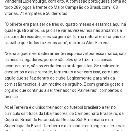
Vanderlei Luxemburgo, com oito. A comissão portuguesa soma ao
todo 289 jogos à frente do Maior Campeão do Brasil, com 168
vitórias, 71 empates e 50 derrotas.
“O bilhete era para ser de três ou quatro meses e estamos aqui há
quase quatro anos. Eu já disse várias vezes: nós não andamos à
procura de recordes, eles surgem de forma natural em função do
trabalho que todos fazemos aqui”, declarou Abel Ferreira.
“Se há alguém verdadeiramente responsável por essa marca, são
os nossos jogadores, porque são eles que fazem as coisas
acontecerem, são os verdadeiros protagonistas. Se realmente
chegamos a esse recorde, tem muito a ver com isso, com tudo
aquilo que se faz dentro do clube. Logicamente, para nós da
comissão técnica, é um motivo de orgulho. É com grande gosto e
orgulho que continuo a ser treinador do Palmeiras”, completou o
técnico.
Abel Ferreira é o único treinador do futebol brasileiro a ter no
currículo os títulos da Libertadores, do Campeonato Brasileiro, da
Copa do Brasil, do Estadual, da Recopa Sul-Americana e da
Supercopa do Brasil. Também é o treinador estrangeiro com mais