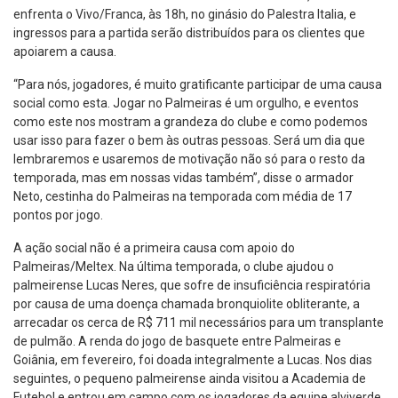
enfrenta o Vivo/Franca, às 18h, no ginásio do Palestra Italia, e
ingressos para a partida serão distribuídos para os clientes que
apoiarem a causa.
“Para nós, jogadores, é muito gratificante participar de uma causa
social como esta. Jogar no Palmeiras é um orgulho, e eventos
como este nos mostram a grandeza do clube e como podemos
usar isso para fazer o bem às outras pessoas. Será um dia que
lembraremos e usaremos de motivação não só para o resto da
temporada, mas em nossas vidas também”, disse o armador
Neto, cestinha do Palmeiras na temporada com média de 17
pontos por jogo.
A ação social não é a primeira causa com apoio do
Palmeiras/Meltex. Na última temporada, o clube ajudou o
palmeirense Lucas Neres, que sofre de insuficiência respiratória
por causa de uma doença chamada bronquiolite obliterante, a
arrecadar os cerca de R$ 711 mil necessários para um transplante
de pulmão. A renda do jogo de basquete entre Palmeiras e
Goiânia, em fevereiro, foi doada integralmente a Lucas. Nos dias
seguintes, o pequeno palmeirense ainda visitou a Academia de
Futebol e entrou em campo com os jogadores da equipe alviverde.